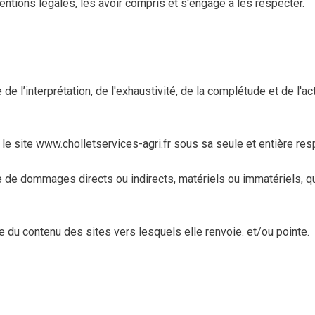
ntions légales, les avoir compris et s'engage à les respecter.
l’interprétation, de l'exhaustivité, de la complétude et de l'a
le site www.cholletservices-agri.fr sous sa seule et entière res
e dommages directs ou indirects, matériels ou immatériels, qu
u contenu des sites vers lesquels elle renvoie. et/ou pointe.