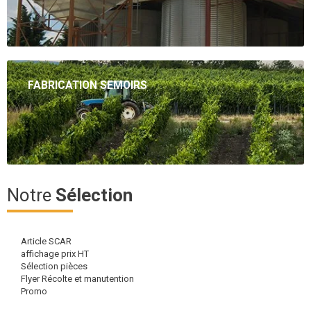
FABRICATION SEMOIRS
Concepteur et constructeur de semoir à enherber les vignes de
largeur variant de 0.40m à 1.50m.
Notre
Sélection
Article SCAR
affichage prix HT
Sélection pièces
Flyer Récolte et manutention
Promo