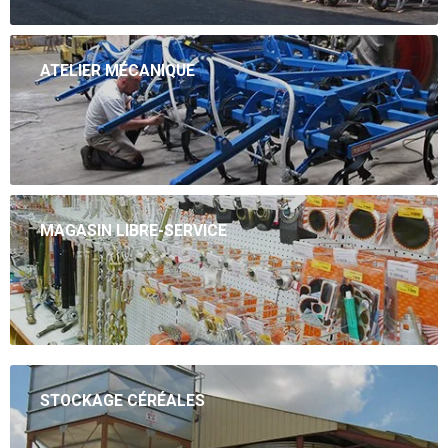
ATELIER MÉCANIQUE
Maintenance tout matériel agricole (sauf matériel motorisé),
soudure sur rampes de pulvérisateur acier et alu, renfort de
châssis.
MAGASIN LIBRE-SERVICE
Vente de pièces agricole, consommable, outillage, vêtement de
travail
STOCKAGE CÉRÉALES
Conception, fabrication, fourniture, mise en oeuvre de matériel
de stockage, maintenance, dépannage, mise en conformité.