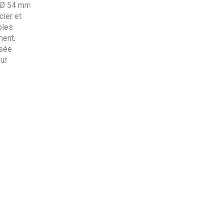
s Ø 54 mm
cier et
bles
ment.
esée
ur