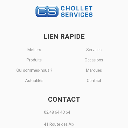
Voir le produit
LIEN RAPIDE
Métiers
Services
Produits
Occasions
Qui sommes-nous ?
Marques
Actualités
Contact
CONTACT
02 48 64 43 64
41 Route des Aix