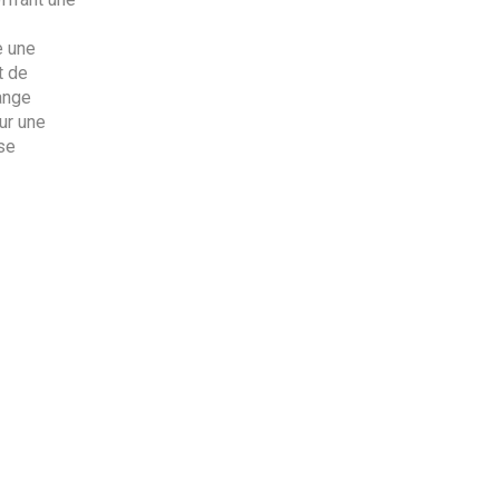
e une
t de
ange
ur une
se