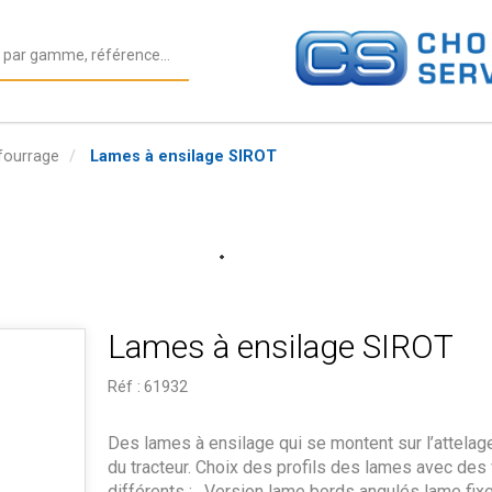
fourrage
Lames à ensilage SIROT
Lames à ensilage SIROT
Réf :
61932
Des lames à ensilage qui se montent sur l’attelag
du tracteur. Choix des profils des lames avec des
différents : . Version lame bords angulés lame fixe