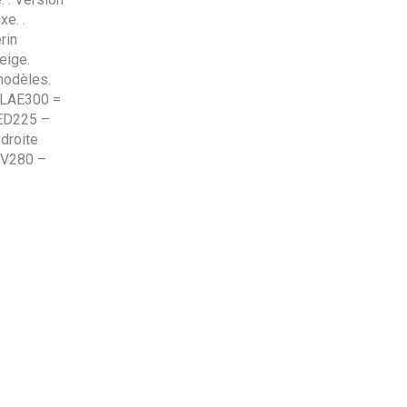
e. .
rin
eige.
modèles.
 LAE300 =
AED225 –
droite
DV280 –