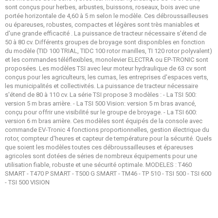
sont conçus pour herbes, arbustes, buissons, roseaux, bois avec une
portée horizontale de 4,60 à 5 m selon le modèle. Ces débroussailleuses
ou épareuses, robustes, compactes et légères sont très maniables et
d'une grande efficacité . La puissance de tracteur nécessaire s'étend de
50 à 80 cv. Différents groupes de broyage sont disponibles en fonction
du modèle (TID 100 TRIAL, TIDC 100 rotor manilles, TI 120 rotor polyvalent)
et les commandes téléflexibles, monolevier ELECTRA ou EP-TRONIC sont
proposées. Les modèles TSI avec leur moteur hydraulique de 63 cv sont
conçus pour les agriculteurs, les cumas, les entreprises d'espaces verts,
les municipalités et collectivités. La puissance de tracteur nécessaire
s'étend de 80 à 110 cv. La série TSI propose 3 modèles : - La TSI 500:
version 5 m bras arrière. - La TSI 500 Vision: version 5 m bras avancé,
conçu pour offrir une visibilité sur le groupe de broyage. - La TSI 600:
version 6 m bras arrière. Ces modèles sont équipés de la console avec
commande EV-Tronic 4 fonctions proportionnelles, gestion électrique du
rotor, compteur d'heures et capteur de température pour la sécurité. Quels
que soient les modèles toutes ces débroussailleuses et épareuses
agricoles sont dotées de séries de nombreux équipements pour une
utilisation fiable, robuste et une sécurité optimale. MODELES : T460
SMART - T470 P SMART - T500 G SMART - TM46 - TP 510 - TSI 500 - TSI 600
- TSI 500 VISION