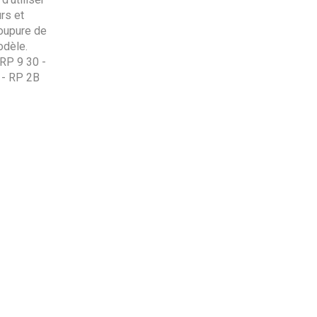
rs et
Coupure de
odèle.
 RP 9 30 -
 - RP 2B