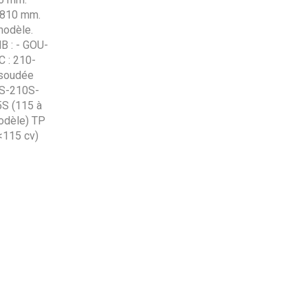
 810 mm.
modèle.
B : - GOU-
 : 210-
 soudée
0S-210S-
S (115 à
odèle) TP
<115 cv)