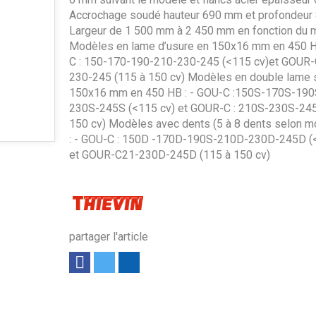
Accrochage soudé hauteur 690 mm et profondeur
Largeur de 1 500 mm à 2 450 mm en fonction du 
Modèles en lame d’usure en 150x16 mm en 450 H
C : 150-170-190-210-230-245 (<115 cv)et GOUR-C
230-245 (115 à 150 cv) Modèles en double lame
150x16 mm en 450 HB : - GOU-C :150S-170S-19
230S-245S (<115 cv) et GOUR-C : 210S-230S-245
150 cv) Modèles avec dents (5 à 8 dents selon m
: - GOU-C : 150D -170D-190S-210D-230D-245D (
et GOUR-C21-230D-245D (115 à 150 cv)
partager l'article