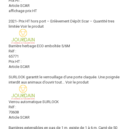
Prix HT :
Article SCAR
affichage prix HT
2021- Prix HT hors port – Enlèvement Dépôt Scar – Quantité tres
limitée
Voir le produit
Barrière herbage ECO emboîtée 5/6M
Réf :
65771
Prix HT :
Article SCAR
SURLOCK garantit le verrouillage d’une porte claquée. Une poignée
interdit aux animaux d’ouvrir tout...
Voir le produit
Verrou automatique SURLOCK
Réf :
70608
Article SCAR
Barrières extensibles en pas de 1 m, existe de 1 à 6 m. Carré de 50