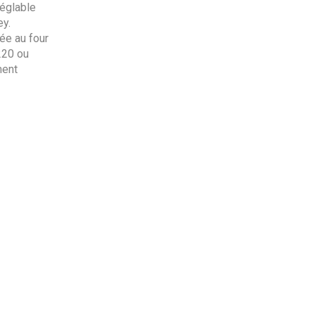
réglable
ey.
ée au four
220 ou
ment