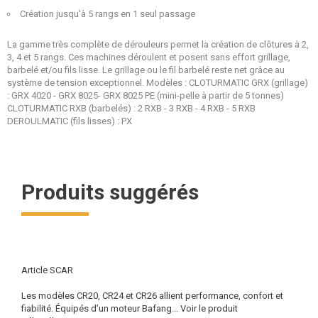
Création jusqu'à 5 rangs en 1 seul passage
La gamme très complète de dérouleurs permet la création de clôtures à 2,
3, 4 et 5 rangs. Ces machines déroulent et posent sans effort grillage,
barbelé et/ou fils lisse. Le grillage ou le fil barbelé reste net grâce au
système de tension exceptionnel. Modèles : CLOTURMATIC GRX (grillage)
: GRX 4020 - GRX 8025- GRX 8025 PE (mini-pelle à partir de 5 tonnes)
CLOTURMATIC RXB (barbelés) : 2 RXB - 3 RXB - 4 RXB - 5 RXB
DEROULMATIC (fils lisses) : PX
Produits suggérés
Article SCAR
Les modèles CR20, CR24 et CR26 allient performance, confort et
fiabilité. Équipés d’un moteur Bafang...
Voir le produit