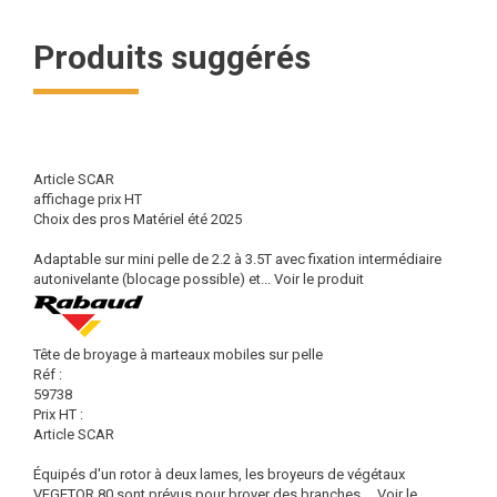
Produits suggérés
Article SCAR
affichage prix HT
Choix des pros Matériel été 2025
Adaptable sur mini pelle de 2.2 à 3.5T avec fixation intermédiaire
autonivelante (blocage possible) et...
Voir le produit
Tête de broyage à marteaux mobiles sur pelle
Réf :
59738
Prix HT :
Article SCAR
Équipés d'un rotor à deux lames, les broyeurs de végétaux
VEGETOR 80 sont prévus pour broyer des branches,...
Voir le