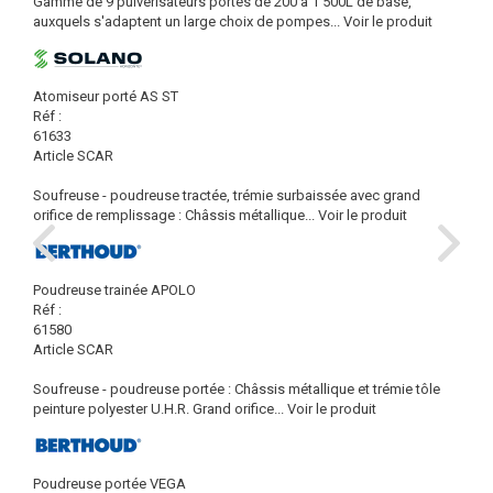
Gamme de 9 pulvérisateurs portés de 200 à 1 500L de base,
auxquels s'adaptent un large choix de pompes...
Voir le produit
Atomiseur porté AS ST
Réf :
61633
Article SCAR
Soufreuse - poudreuse tractée, trémie surbaissée avec grand
orifice de remplissage : Châssis métallique...
Voir le produit
Poudreuse trainée APOLO
Réf :
61580
Article SCAR
Soufreuse - poudreuse portée : Châssis métallique et trémie tôle
peinture polyester U.H.R. Grand orifice...
Voir le produit
Poudreuse portée VEGA