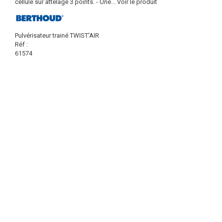
cellule sur attelage 3 points. - Une...
Voir le produit
Pulvérisateur trainé TWIST'AIR
Réf :
61574