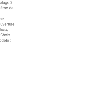
telage 3
stème de
une
ouverture
hoix,
 Choix
odèle :