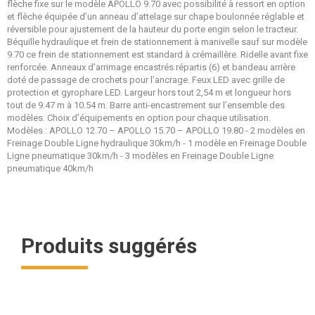
flèche fixe sur le modèle APOLLO 9.70 avec possibilité à ressort en option
et flèche équipée d’un anneau d’attelage sur chape boulonnée réglable et
réversible pour ajustement de la hauteur du porte engin selon le tracteur.
Béquille hydraulique et frein de stationnement à manivelle sauf sur modèle
9.70 ce frein de stationnement est standard à crémaillère. Ridelle avant fixe
renforcée. Anneaux d’arrimage encastrés répartis (6) et bandeau arrière
doté de passage de crochets pour l’ancrage. Feux LED avec grille de
protection et gyrophare LED. Largeur hors tout 2,54 m et longueur hors
tout de 9.47 m à 10.54 m. Barre anti-encastrement sur l’ensemble des
modèles. Choix d’équipements en option pour chaque utilisation.
Modèles : APOLLO 12.70 – APOLLO 15.70 – APOLLO 19.80 - 2 modèles en
Freinage Double Ligne hydraulique 30km/h - 1 modèle en Freinage Double
Ligne pneumatique 30km/h - 3 modèles en Freinage Double Ligne
pneumatique 40km/h
Produits suggérés