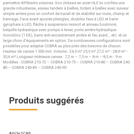
permettre différents volumes. Son châssis en acier HLE lui confère une
grande robustesse, essieu tandem à bielles, tridem à bielles avec suiveur
simple arrière pour un confort de travail et de stabilité sur route, champ et
bennage. Face avant ajourée plexiglas, doubles feux à LED et barre
gyrophare à LED, flèche à suspension ressort et anneau boulonné,
béquille hydraulique avec pompe à levier, porte arrière hydraulique
monobloc (1 DE), barre anti-encastrement arrière et feu avant,.. etc. et un
large choix d’équipements en option. De nombreuses configurations sont
possibles pour adapter COBRA au plus près des besoins de chacun.
Hauteur de caisse 1 500 mm. Volume : 24,5 m³ 25,5 m³ 27,2 m³ - 28,9 m³ -
30,6 m³ Longueur intérieure caisse : 7,2 m – 7,5 m – 8 m – 8,5 m - 9 m
Modèles : COBRA 210-72 – COBRA 210-75 – COBRA 210-80 – COBRA 240-
80 – COBRA 240-85 – COBRA 240-90
Produits suggérés
Article SCAR