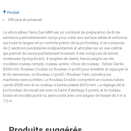
+
Produit :
Efficace et universel
Le vibroculteur Terra-Dan MKII est un combiné de préparation de lit de
semence particulièrement conçu pour créer une surface aérée et uniforme
sur toute la largeur et un contrôle précis de la profondeur. Il se compose
de 2 sections pendulaires indépendantes et articulée sur un axe central
qui permet de suivre parfaitement le terrain. Il est composé de lames
niveleuses Spring-Board, 4 rangées de dents, herse peigne sur les
modèles rouleau simple, rouleau arrière. Choix de rouleau : Tubes Carrés
Ø550 mm, Rouleau Double ou Rouleau V-profil pour émietter et rappuyer le
lit de semences, ou Rouleau U-profil / Rouleau Twin Jumelé pour
machines semi-portées. Le Rouleau Double comprend un rouleau tubes
carrés Ø550 mm et un rouleau à barres plates Ø410 mm. Le réglage de la
profondeur de travail est avec la barre d’attelage 3 points et le rouleau.
Existe en modèle porté ou semi-porté avec une largeur de travail de 3 m à
7,5 m
Produits suggérés