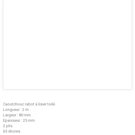
Caoutchouc rabot à lisier toilé.
Longueur : 2 m.
Largeur : 80 mm.
Epaisseur : 25 mm.
2 plis.
65 shores.