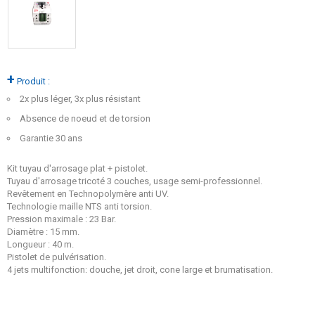
+
Produit :
2x plus léger, 3x plus résistant
Absence de noeud et de torsion
Garantie 30 ans
Kit tuyau d'arrosage plat + pistolet.
Tuyau d'arrosage tricoté 3 couches, usage semi-professionnel.
Revêtement en Technopolymère anti UV.
Technologie maille NTS anti torsion.
Pression maximale : 23 Bar.
Diamètre : 15 mm.
Longueur : 40 m.
Pistolet de pulvérisation.
4 jets multifonction: douche, jet droit, cone large et brumatisation.