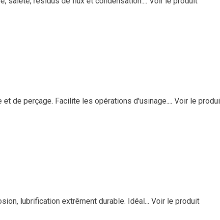
, saleté, résidus de flux et condensation....
Voir le produit
et de perçage. Facilite les opérations d'usinage....
Voir le produi
ion, lubrification extrêment durable. Idéal...
Voir le produit