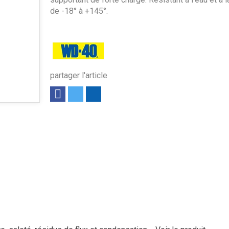
de -18° à +145°.
partager l'article