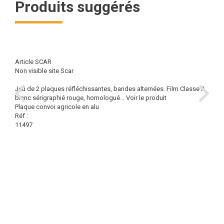
Produits suggérés
Article SCAR
Non visible site Scar
Jeu de 2 plaques réfléchissantes, bandes alternées. Film Classe A
blanc sérigraphié rouge, homologué...
Voir le produit
Plaque convoi agricole en alu
Réf :
11497