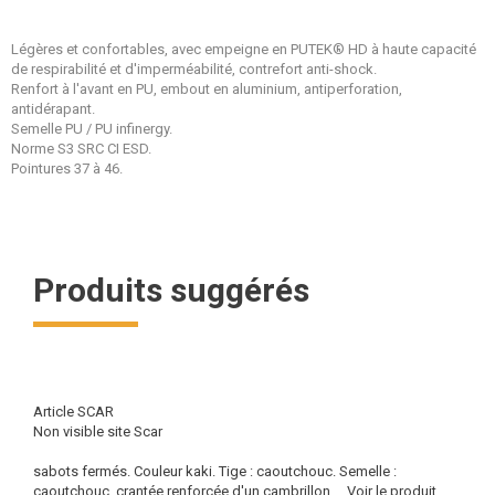
Légères et confortables, avec empeigne en PUTEK® HD à haute capacité
de respirabilité et d'imperméabilité, contrefort anti-shock.
Renfort à l'avant en PU, embout en aluminium, antiperforation,
antidérapant.
Semelle PU / PU infinergy.
Norme S3 SRC CI ESD.
Pointures 37 à 46.
Produits suggérés
Article SCAR
Non visible site Scar
sabots fermés. Couleur kaki. Tige : caoutchouc. Semelle :
caoutchouc, crantée renforcée d'un cambrillon....
Voir le produit