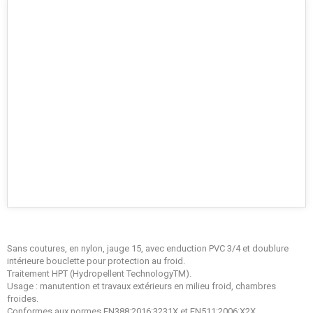
Sans coutures, en nylon, jauge 15, avec enduction PVC 3/4 et doublure
intérieure bouclette pour protection au froid.
Traitement HPT (Hydropellent TechnologyTM).
Usage : manutention et travaux extérieurs en milieu froid, chambres
froides.
Conformes aux normes EN388:2016:3231X et EN511:2006:X2X.