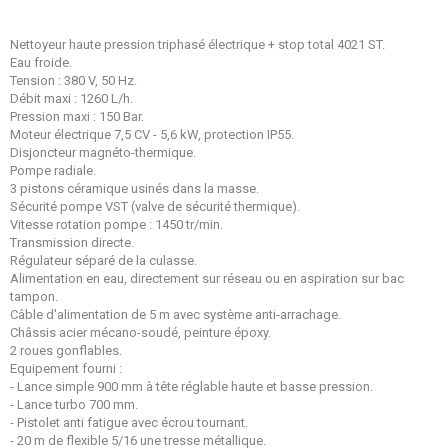
Nettoyeur haute pression triphasé électrique + stop total 4021 ST.
Eau froide.
Tension : 380 V, 50 Hz.
Débit maxi : 1260 L/h.
Pression maxi : 150 Bar.
Moteur électrique 7,5 CV - 5,6 kW, protection IP55.
Disjoncteur magnéto-thermique.
Pompe radiale.
3 pistons céramique usinés dans la masse.
Sécurité pompe VST (valve de sécurité thermique).
Vitesse rotation pompe : 1450 tr/min.
Transmission directe.
Régulateur séparé de la culasse.
Alimentation en eau, directement sur réseau ou en aspiration sur bac
tampon.
Câble d'alimentation de 5 m avec système anti-arrachage.
Châssis acier mécano-soudé, peinture époxy.
2 roues gonflables.
Equipement fourni :
- Lance simple 900 mm à tête réglable haute et basse pression.
- Lance turbo 700 mm.
- Pistolet anti fatigue avec écrou tournant.
- 20 m de flexible 5/16 une tresse métallique.