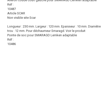
Aileron coudé court gauche pour SMARAGD Lemken adaptable
Réf :
10487
Article SCAR
Non visible site Scar
Longueur : 230 mm. Largeur : 120 mm. Epaisseur : 10 mm. Diamètre
trou : 12 mm. Pour déchaumeur Smaragd.
Voir le produit
Pointe de soc pour SMARAGD Lemken adaptable
Réf :
10486