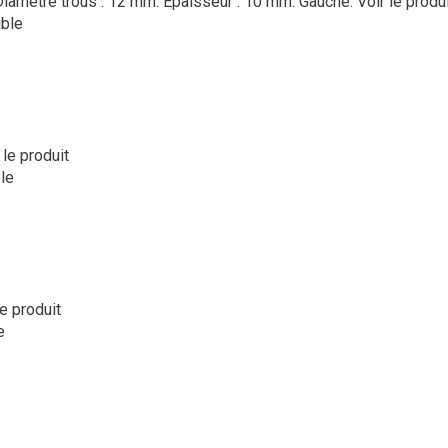
Diamètre trous : 12 mm. Epaisseur : 10 mm. Gauche.
Voir le produ
ble
 le produit
le
le produit
e