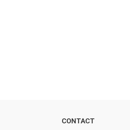
CONTACT