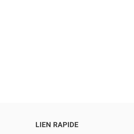
LIEN RAPIDE