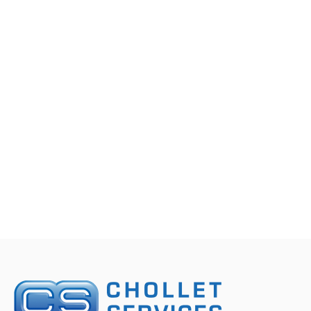
Recharges carbure
Lisier Aspiration vidange
Petit matériel agricole
Transport
Marque
Promotions