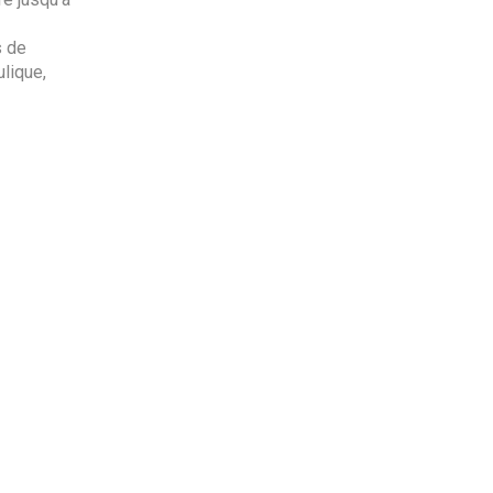
s de
lique,