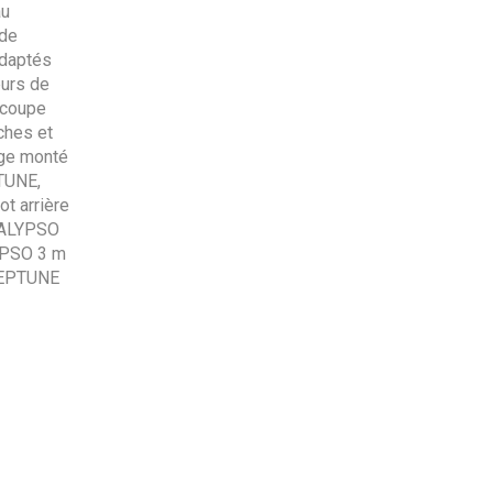
au
 de
adaptés
eurs de
 coupe
ches et
age monté
PTUNE,
t arrière
 CALYPSO
YPSO 3 m
NEPTUNE