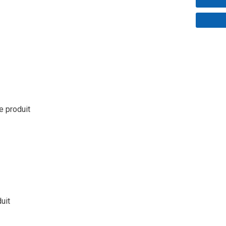
le produit
duit