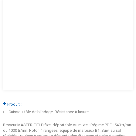
+
Produit :
Caisse + tôle de blindage. Résistance à lusure
Broyeur MASTER-FIELD fixe, déportable ou mixte : Régime PDF : 540 tr/mn
ou 1000 tr/mn. Rotor, 4 rangées, équipé de marteaux B1. Suivi au sol
réglable : rouleau à embouts démontables étanches et paire de patins