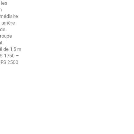
 les
n
rmédiaire
 arrière
 de
Groupe
l.
il de 1,5 m
S 1750 –
HFS 2500