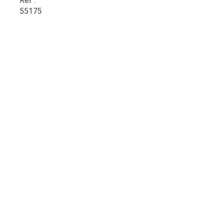
Réf :
55175