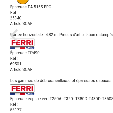
Epareuse PA 5155 ERC
Réf :
25340
Article SCAR
Portée horizontale : 4,82 m. Pièces d'articulation estamp
Épareuse TP490
Réf :
69501
Article SCAR
Les gammes de débroussailleuse et épareuses espaces vert
Epareuse espace vert T250A -T320- T380D-T430D-T350
Réf :
55177