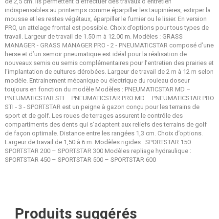
de 2,5 cm. Ils permettent d’effectuer des travaux d’entretien
indispensables au printemps comme éparpiller les taupinières, extirper la
mousse et les restes végétaux, éparpiller le fumier ou le lisier. En version
PRO, un attelage frontal est possible. Choix d’options pour tous types de
travail. Largeur de travail de 1.50 m à 12.00 m. Modèles : GRASS
MANAGER - GRASS MANAGER PRO - 2 - PNEUMATICSTAR composé d’une
herse et d’un semoir pneumatique est idéal pour la réalisation de
nouveaux semis ou semis complémentaires pour l’entretien des prairies et
l’implantation de cultures dérobées. Largeur de travail de 2 m à 12 m selon
modèle. Entrainement mécanique ou électrique du rouleau doseur
toujours en fonction du modèle Modèles : PNEUMATICSTAR MD –
PNEUMATICSTAR STI – PNEUMATICSTAR PRO MD – PNEUMATICSTAR PRO
STI - 3 - SPORTSTAR est un peigne à gazon conçu pour les terrains de
sport et de golf. Les roues de terrages assurent le contrôle des
compartiments des dents qui s’adaptent aux reliefs des terrains de golf
de façon optimale. Distance entre les rangées 1,3 cm. Choix d’options.
Largeur de travail de 1,50 à 6 m. Modèles rigides : SPORTSTAR 150 –
SPORTSTAR 200 – SPORTSTAR 300 Modèles repliage hydraulique :
SPORTSTAR 450 – SPORTSTAR 500 – SPORTSTAR 600
Produits suggérés