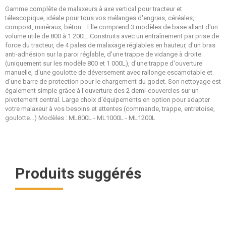
Gamme complète de malaxeurs à axe vertical pour tracteur et
télescopique, idéale pour tous vos mélanges d'engrais, céréales,
compost, minéraux, béton… Elle comprend 3 modèles de base allant d'un
volume utile de 800 à 1 200L. Construits avec un entraînement par prise de
force du tracteur, de 4 pales de malaxage réglables en hauteur, d'un bras
anti-adhésion sur la paroi réglable, d'une trappe de vidange à droite
(uniquement sur les modèle 800 et 1 000L), d'une trappe d'ouverture
manuelle, d'une goulotte de déversement avec rallonge escamotable et
d'une barre de protection pour le chargement du godet. Son nettoyage est
également simple grâce à l'ouverture des 2 demi-couvercles sur un
pivotement central. Large choix d'équipements en option pour adapter
votre malaxeur à vos besoins et attentes (commande, trappe, entretoise,
goulotte...) Modèles : ML800L - ML1000L - ML1200L
Produits suggérés