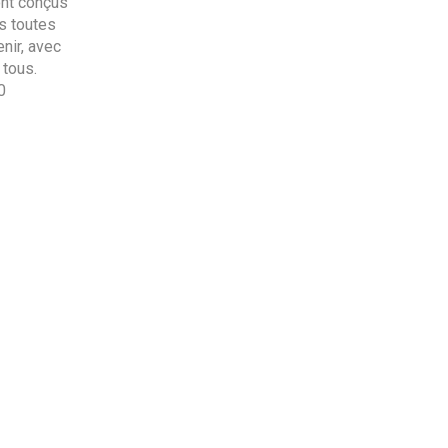
ont conçus
s toutes
nir, avec
 tous.
0