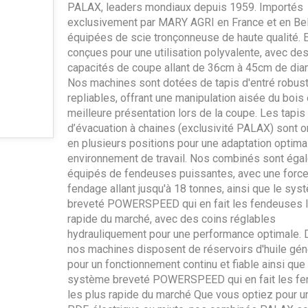
PALAX, leaders mondiaux depuis 1959. Importés
exclusivement par MARY AGRI en France et en Bel
équipées de scie tronçonneuse de haute qualité. E
conçues pour une utilisation polyvalente, avec de
capacités de coupe allant de 36cm à 45cm de dia
Nos machines sont dotées de tapis d'entré robus
repliables, offrant une manipulation aisée du bois 
meilleure présentation lors de la coupe. Les tapis
d’évacuation à chaines (exclusivité PALAX) sont o
en plusieurs positions pour une adaptation optima
environnement de travail. Nos combinés sont éga
équipés de fendeuses puissantes, avec une forc
fendage allant jusqu'à 18 tonnes, ainsi que le sys
breveté POWERSPEED qui en fait les fendeuses l
rapide du marché, avec des coins réglables
hydrauliquement pour une performance optimale. D
nos machines disposent de réservoirs d'huile gé
pour un fonctionnement continu et fiable ainsi que 
système breveté POWERSPEED qui en fait les f
les plus rapide du marché Que vous optiez pour u