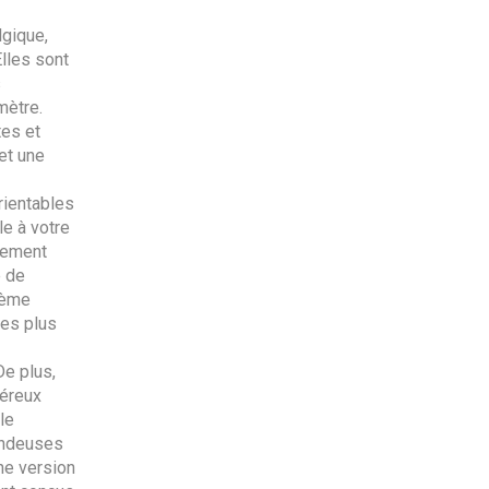
gique,
lles sont
s
mètre.
tes et
et une
rientables
le à votre
lement
e de
tème
es plus
e plus,
néreux
le
endeuses
ne version