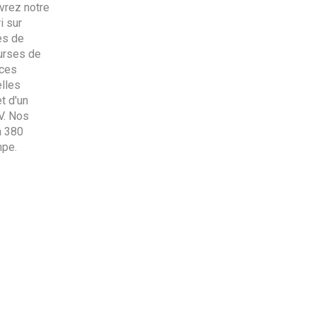
uvrez notre
i sur
es de
urses de
 ces
lles
t d'un
V. Nos
à 380
mpe.