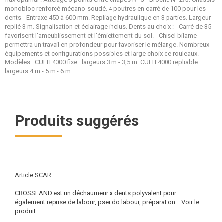
monobloc renforcé mécano-soudé. 4 poutres en carré de 100 pour les
dents - Entraxe 450 à 600 mm. Repliage hydraulique en 3 parties. Largeur
replié 3 m. Signalisation et éclairage inclus. Dents au choix : - Carré de 35
favorisent l'ameublissement et l'émiettement du sol. - Chisel bilame
permettra un travail en profondeur pour favoriser le mélange. Nombreux
équipements et configurations possibles et large choix de rouleaux.
Modèles : CULTI 4000 fixe : largeurs 3 m - 3,5 m. CULTI 4000 repliable :
largeurs 4 m - 5 m - 6 m.
Produits suggérés
Article SCAR
CROSSLAND est un déchaumeur à dents polyvalent pour
également reprise de labour, pseudo labour, préparation...
Voir le
produit