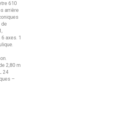
ètre 610
s arrière
 coniques
s de
1,
 6 axes. 1
lique.
on.
 de 2,80 m
L 24
ques –