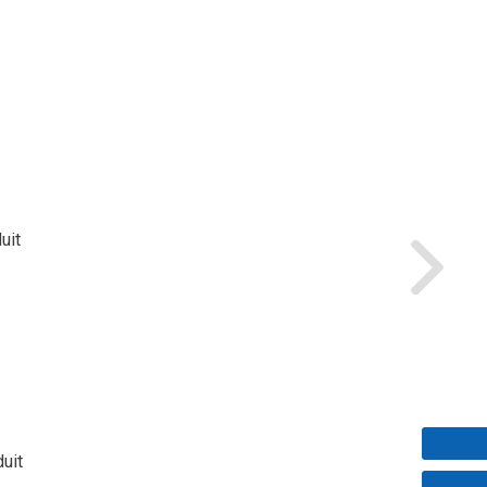
uit
duit