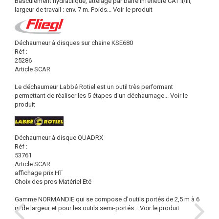
Basculement hydraulique, attelage par barre inférieure CAT II/III,
largeur de travail : env. 7 m. Poids...
Voir le produit
Déchaumeur à disques sur chaine KSE680
Réf :
25286
Article SCAR
Le déchaumeur Labbé Rotiel est un outil très performant
permettant de réaliser les 5 étapes d'un déchaumage...
Voir le
produit
Déchaumeur à disque QUADRX
Réf :
53761
Article SCAR
affichage prix HT
Choix des pros Matériel Eté
Gamme NORMANDIE qui se compose d'outils portés de 2,5 m à 6
m de largeur et pour les outils semi-portés...
Voir le produit