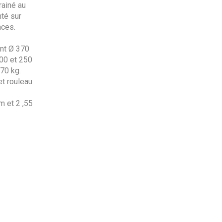
rainé au
nté sur
aces.
nt Ø 370
00 et 250
670 kg.
t rouleau
 et 2 ,55