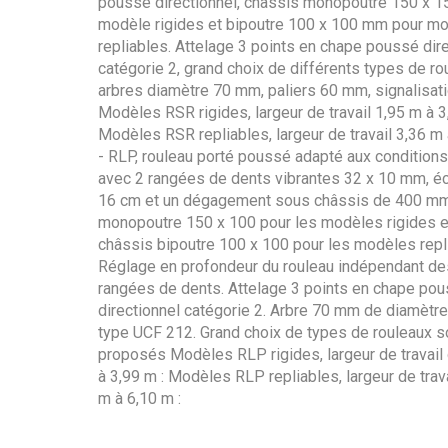
poussé directionnel, châssis monopoutre 150 x 1
modèle rigides et bipoutre 100 x 100 mm pour m
repliables. Attelage 3 points en chape poussé dir
catégorie 2, grand choix de différents types de ro
arbres diamètre 70 mm, paliers 60 mm, signalisati
Modèles RSR rigides, largeur de travail 1,95 m à 3
Modèles RSR repliables, largeur de travail 3,36 m à
- RLP, rouleau porté poussé adapté aux conditions 
avec 2 rangées de dents vibrantes 32 x 10 mm, é
16 cm et un dégagement sous châssis de 400 mm
monopoutre 150 x 100 pour les modèles rigides e
châssis bipoutre 100 x 100 pour les modèles repl
Réglage en profondeur du rouleau indépendant de
rangées de dents. Attelage 3 points en chape po
directionnel catégorie 2. Arbre 70 mm de diamètre,
type UCF 212. Grand choix de types de rouleaux s
proposés Modèles RLP rigides, largeur de travail
à 3,99 m : Modèles RLP repliables, largeur de trav
m à 6,10 m :