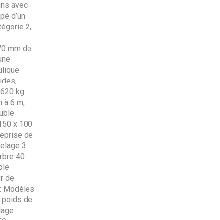
rins avec
ipé d’un
tégorie 2,
e 70 mm de
une
ulique
ides,
 620 kg :
m à 6 m,
ouble
150 x 100
reprise de
elage 3
rbre 40
ple
r de
 : Modèles
, poids de
lage