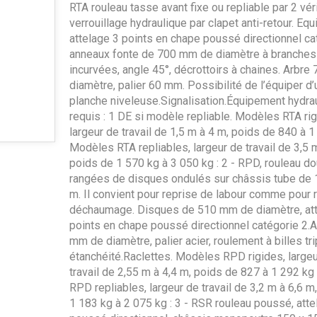
RTA rouleau tasse avant fixe ou repliable par 2 vé
verrouillage hydraulique par clapet anti-retour. Equ
attelage 3 points en chape poussé directionnel ca
anneaux fonte de 700 mm de diamètre à branches
incurvées, angle 45°, décrottoirs à chaines. Arbr
diamètre, palier 60 mm. Possibilité de l’équiper d’
planche niveleuse.Signalisation.Équipement hydra
requis : 1 DE si modèle repliable. Modèles RTA rig
largeur de travail de 1,5 m à 4 m, poids de 840 à 1
Modèles RTA repliables, largeur de travail de 3,5 
poids de 1 570 kg à 3 050 kg : 2 - RPD, rouleau d
rangées de disques ondulés sur châssis tube de 
m. Il convient pour reprise de labour comme pour 
déchaumage. Disques de 510 mm de diamètre, att
points en chape poussé directionnel catégorie 2.A
mm de diamètre, palier acier, roulement à billes tri
étanchéité.Raclettes. Modèles RPD rigides, largeu
travail de 2,55 m à 4,4 m, poids de 827 à 1 292 kg
RPD repliables, largeur de travail de 3,2 m à 6,6 m
1 183 kg à 2 075 kg : 3 - RSR rouleau poussé, atte