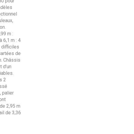
50 pour
odèles
ectionnel
uleaux,
on.
,99 m :
 6,1 m : 4
difficiles
cartées de
. Châssis
t d’un
iables.
s 2
ussé
 palier
ont
 de 2,95 m
ail de 3,36