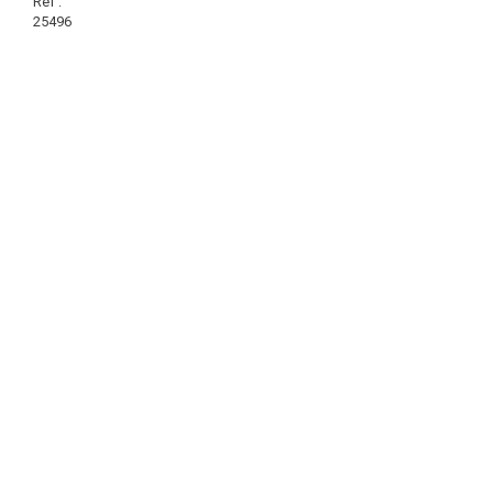
Réf :
25496