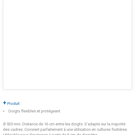
+
Produit :
Doigts flexibles et protégeant
Ø 920 mm. Distance de 16 cm entre les doigts. S’adapte sur la majorité
des cadres. Convient parfaitement à une utilisation en cultures fruitières.
Utilisable pour des troncs à partir de 6 cm de diamètre.