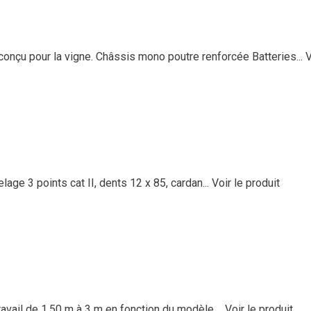
nçu pour la vigne. Châssis mono poutre renforcée Batteries...
V
lage 3 points cat II, dents 12 x 85, cardan...
Voir le produit
vail de 1,50 m à 3 m en fonction du modèle....
Voir le produit