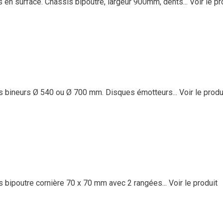
n surface. Châssis bipoutre, largeur 900mm, dents...
Voir le pr
ts bineurs Ø 540 ou Ø 700 mm. Disques émotteurs...
Voir le produ
is bipoutre cornière 70 x 70 mm avec 2 rangées...
Voir le produit