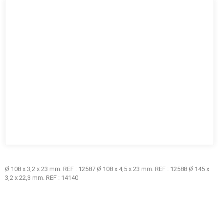
Ø 108 x 3,2 x 23 mm. REF : 12587 Ø 108 x 4,5 x 23 mm. REF : 12588 Ø 145 x
3,2 x 22,3 mm. REF : 14140