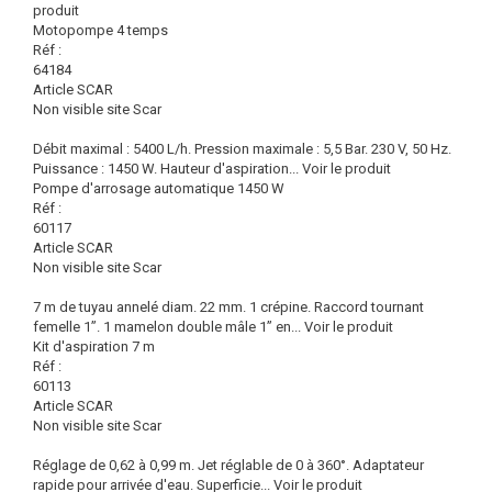
produit
Motopompe 4 temps
Réf :
64184
Article SCAR
Non visible site Scar
Débit maximal : 5400 L/h. Pression maximale : 5,5 Bar. 230 V, 50 Hz.
Puissance : 1450 W. Hauteur d'aspiration...
Voir le produit
Pompe d'arrosage automatique 1450 W
Réf :
60117
Article SCAR
Non visible site Scar
7 m de tuyau annelé diam. 22 mm. 1 crépine. Raccord tournant
femelle 1”. 1 mamelon double mâle 1” en...
Voir le produit
Kit d'aspiration 7 m
Réf :
60113
Article SCAR
Non visible site Scar
Réglage de 0,62 à 0,99 m. Jet réglable de 0 à 360°. Adaptateur
rapide pour arrivée d'eau. Superficie...
Voir le produit