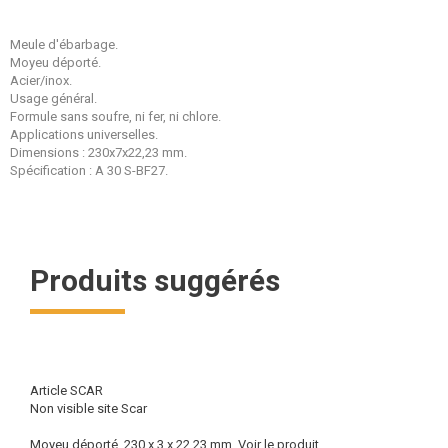
Meule d'ébarbage.
Moyeu déporté.
Acier/inox.
Usage général.
Formule sans soufre, ni fer, ni chlore.
Applications universelles.
Dimensions : 230x7x22,23 mm.
Spécification : A 30 S-BF27.
Produits suggérés
Article SCAR
Non visible site Scar
Moyeu déporté. 230 x 3 x 22,23 mm.
Voir le produit