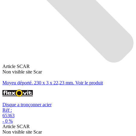
Article SCAR
Non visible site Scar
Moyeu déporté. 230 x 3 x 22,23 mm.
Voir le produit
Disque a tronçonner acier
Réf :
65363
-
0
%
Article SCAR
Non visible site Scar