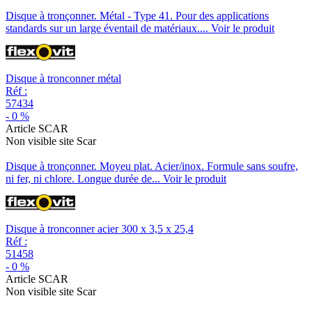
Disque à tronçonner. Métal - Type 41. Pour des applications
standards sur un large éventail de matériaux....
Voir le produit
Disque à tronconner métal
Réf :
57434
-
0
%
Article SCAR
Non visible site Scar
Disque à tronçonner. Moyeu plat. Acier/inox. Formule sans soufre,
ni fer, ni chlore. Longue durée de...
Voir le produit
Disque à tronconner acier 300 x 3,5 x 25,4
Réf :
51458
-
0
%
Article SCAR
Non visible site Scar