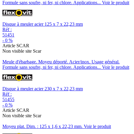
Formule sans soufre, ni fer, ni chlore. Applications...
Voir le produit
Disque à meuler acier 125 x 7 x 22,23 mm
Réf :
51451
-
0
%
Article SCAR
Non visible site Scar
Meule d'ébarbage. Moyeu déporté. Acier/inox. Usage général.
Formule sans soufre, ni fer, ni chlore. Applications...
Voir le produit
Disque à meuler acier 230 x 7 x 22,23 mm
Réf :
51455
-
0
%
Article SCAR
Non visible site Scar
Moyeu plat. Dim. : 125 x 1,6 x 22,23 mm.
Voir le produit