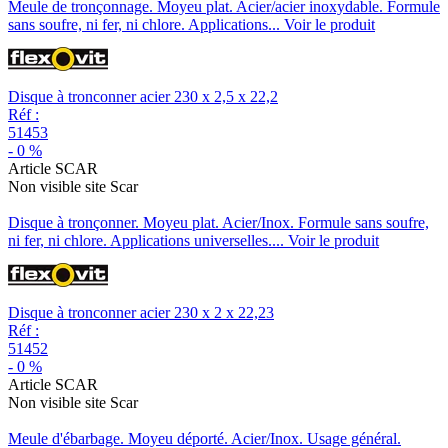
Meule de tronçonnage. Moyeu plat. Acier/acier inoxydable. Formule
sans soufre, ni fer, ni chlore. Applications...
Voir le produit
Disque à tronconner acier 230 x 2,5 x 22,2
Réf :
51453
-
0
%
Article SCAR
Non visible site Scar
Disque à tronçonner. Moyeu plat. Acier/Inox. Formule sans soufre,
ni fer, ni chlore. Applications universelles....
Voir le produit
Disque à tronconner acier 230 x 2 x 22,23
Réf :
51452
-
0
%
Article SCAR
Non visible site Scar
Meule d'ébarbage. Moyeu déporté. Acier/Inox. Usage général.